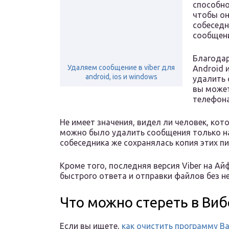
способно
чтобы он
собеседн
сообщен
Благодар
Удаляем сообщение в viber для
Android 
android, ios и windows
удалить 
вы может
телефона
Не имеет значения, видел ли человек, кото
можно было удалить сообщения только на
собеседника же сохранялась копия этих пи
Кроме того, последняя версия Viber на А
быстрого ответа и отправки файлов без 
Что можно стереть в Виб
Если вы ищете,
как очистить программу В