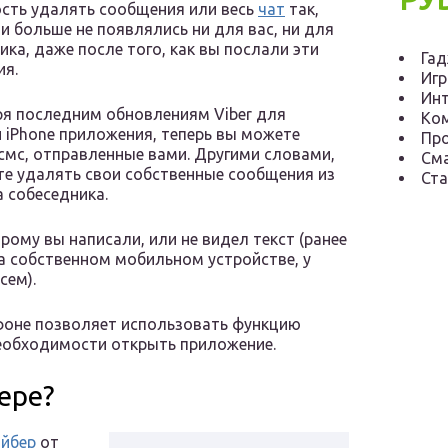
сть удалять сообщения или весь
чат
так,
и больше не появлялись ни для вас, ни для
ика, даже после того, как вы послали эти
Га
ия.
Иг
Инт
я последним обновлениям Viber для
Ко
и iPhone приложения, теперь вы можете
Пр
смс, отправленные вами. Другими словами,
См
е удалять свои собственные сообщения из
Ста
 собеседника.
рому вы написали, или не видел текст (ранее
 собственном мобильном устройстве, у
сем).
йфоне позволяет использовать функцию
необходимости открыть приложение.
ере?
айбер
от