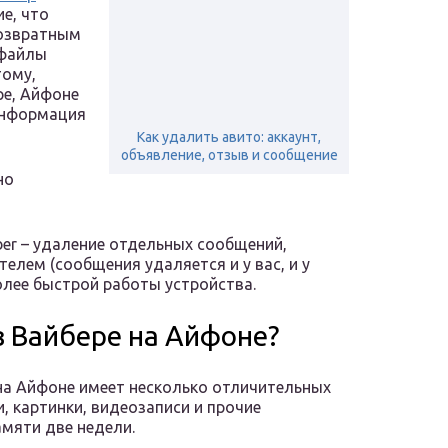
е, что
возвратным
афайлы
тому,
ре, Айфоне
 информация
Как удалить авито: аккаунт,
объявление, отзыв и сообщение
но
er – удаление отдельных сообщений,
елем (сообщения удаляется и у вас, и у
олее быстрой работы устройства.
в Вайбере на Айфоне?
а Айфоне имеет несколько отличительных
, картинки, видеозаписи и прочие
мяти две недели.