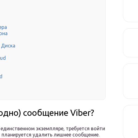
ера
она
e Диска
oud
d
одно) сообщение Viber?
 единственном экземпляре, требуется войти
 и планируется удалить лишнее сообщение.