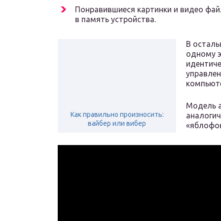
Понравившиеся картинки и видео фай
в память устройства.
В осталь
одному э
идентиче
управлен
компьюте
Модель а
Как правильно произносить:
аналогич
вайбер или вибер
«яблофон