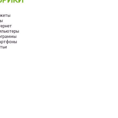
джеты
ры
ернет
мпьютеры
ограммы
артфоны
тьи