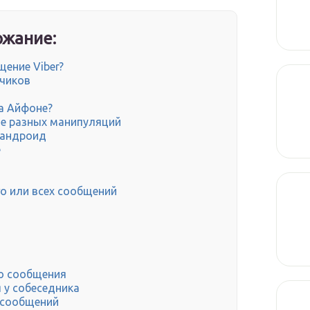
жание:
щение Viber?
тчиков
а Айфоне?
ле разных манипуляций
 андроид
e
о или всех сообщений
го сообщения
 у собеседника
х сообщений