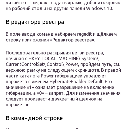
читайте о том, как создать ярлык, добавить ярлык
на рабочий стол и на другие панели Windows 10.
В редакторе реестра
В поле ввода команд набираем regedit и щёлкаем
строку приложения «Редактор реестра».
Последовательно раскрывая ветви реестра,
начиная с HKEY_LOCAL_MACHINE\ System\
CurrentControlSet\ Control\ Power, пройдём путь, см.
верхнюю рамку на следующем скриншоте. В правой
части каталога Power гибернацией управляет
параметр с именем HybernateEnabledDefault. Его
значение «1» означает разрешение на включение
гибернации, а «0» – запрет. Для изменения значения
следует произвести двукратный щелчок на
параметре.
В командной строке