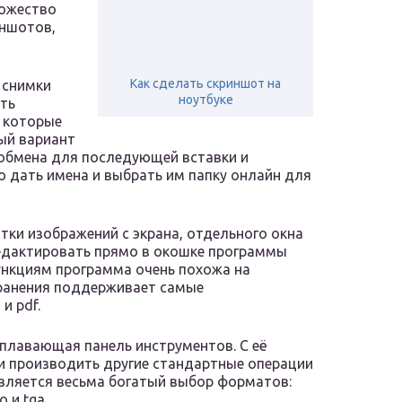
ножество
иншотов,
Как сделать скриншот на
 снимки
ноутбуке
ять
 которые
ый вариант
 обмена для последующей вставки и
 дать имена и выбрать им папку онлайн для
тки изображений с экрана, отдельного окна
едактировать прямо в окошке программы
ункциям программа очень похожа на
хранения поддерживает самые
и pdf.
 плавающая панель инструментов. С её
и производить другие стандартные операции
вляется весьма богатый выбор форматов:
co и tga.