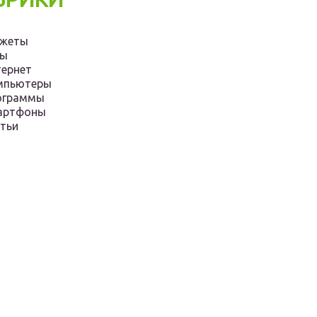
джеты
ры
ернет
мпьютеры
ограммы
артфоны
тьи