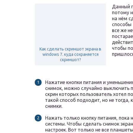
Данный п
потому н
на нём с
способы 
все же н
постарае
действит
чтобы по
Как сделать скриншот экрана в
пришлось
windows 7. куда сохраняется
скриншот?
Нажатие кнопки питания и уменьшения
снимок, можно случайно выключить п
скрин которых пользователь хотел по
такой способ подходит, но не тогда, 
снимки.
Нажать только кнопку питания, пока 
системы. Чтобы сделать снимок экран
настроек. Вот только не все планше