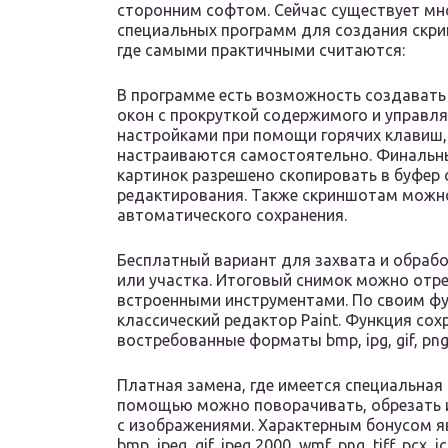
сторонним софтом. Сейчас существует м
специальных программ для создания скр
где самыми практичными считаются:
В программе есть возможность создавать
окон с прокруткой содержимого и управл
настройками при помощи горячих клавиш,
настраиваются самостоятельно. Финальн
картинок разрешено скопировать в буфер
редактирования. Также скриншотам можно
автоматического сохранения.
Бесплатный вариант для захвата и обрабо
или участка. Итоговый снимок можно отр
встроенными инструментами. По своим ф
классический редактор Paint. Функция со
востребованные форматы bmp, ipg, gif, png 
Платная замена, где имеется специальная
помощью можно поворачивать, обрезать 
с изображениями. Характерным бонусом я
bmp, ipeg, gif, ipeg 2000, wmf, png, tiff, pcx, i