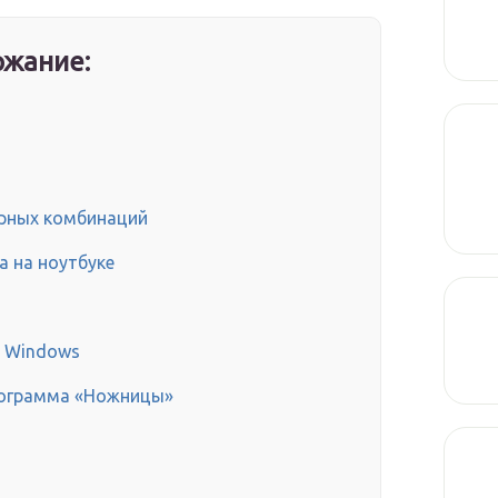
жание:
урных комбинаций
а на ноутбуке
с Windows
рограмма «Ножницы»