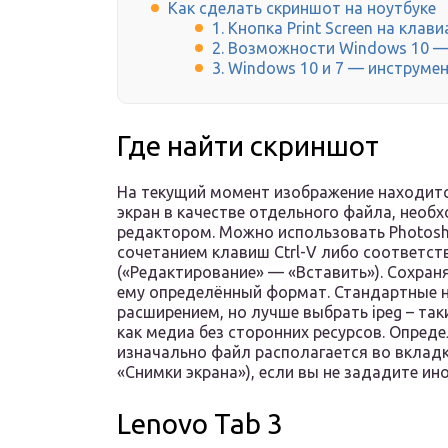
Как сделать скриншот на ноутбуке
1. Кнопка Print Screen на клав
2. Возможности Windows 10 —
3. Windows 10 и 7 — инструм
Где найти скриншот
На текущий момент изображение находится
экран в качестве отдельного файла, нео
редактором. Можно использовать Photosho
сочетанием клавиш Ctrl-V либо соответс
(«Редактирование» — «Вставить»). Сохраня
ему определённый формат. Стандартные н
расширением, но лучше выбрать ipeg – та
как медиа без сторонних ресурсов. Опреде
изначально файл располагается во вклад
«Снимки экрана»), если вы не зададите ино
Lenovo Tab 3