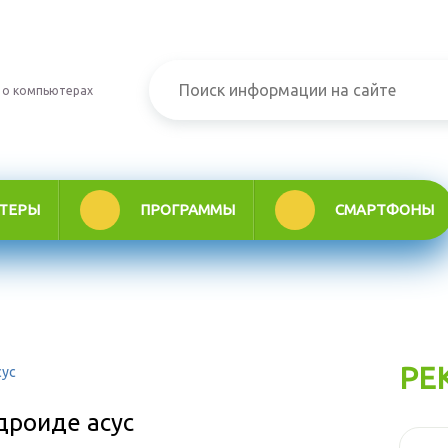
 о компьютерах
ТЕРЫ
ПРОГРАММЫ
СМАРТФОНЫ
РЕ
сус
дроиде асус