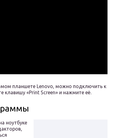
самом планшете Lenovo, можно подключить к
е клавишу «Print Screen» и нажмите её.
граммы
на ноутбуке
дакторов,
ься