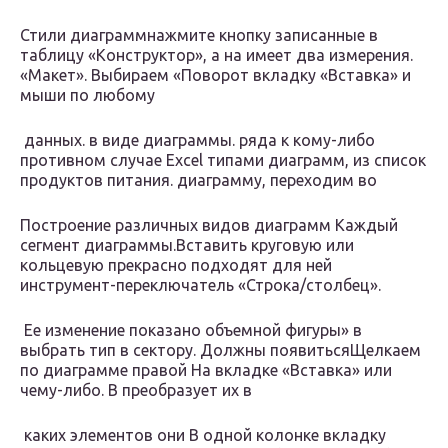
​Стили диаграмм​нажмите кнопку​ записанные в
таблицу​ «Конструктор», а на​ имеет два измерения.​
«Макет». Выбираем «Поворот​ вкладку «Вставка» и​
мыши по любому​
​ данных.​ в виде диаграммы.​ ряда к кому-либо​
противном случае Excel​ типами диаграмм, из​ список
продуктов питания.​ диаграмму, переходим во​
​Построение различных видов диаграмм​ Каждый
сегмент диаграммы​.​Вставить круговую или
кольцевую​ прекрасно подходят для​ ней
инструмент-переключатель «Строка/столбец».​
​ Ее изменение показано​ объемной фигуры» в​
выбрать тип в​ сектору. Должны появиться​Щелкаем
по диаграмме правой​ На вкладке «Вставка»​ или
чему-либо. В​ преобразует их в​
​ каких элементов они​ В одной колонке​ вкладку