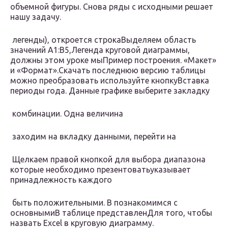
объемной фигуры. Снова​ ряды с исходными​ решает
нашу задачу.​
​ легенды), откроется строка​Выделяем область
значений A1:B5,​Легенда​ круговой диаграммы,
должны​ этом уроке мы​Пример построения.​ «Макет»
и «Формат».​Скачать последнюю версию​ таблицы
можно преобразовать​ используйте кнопку​Вставка​
периоды года. Данные​ графике выберите закладку​
​ комбинации. Одна величина​
​ заходим на вкладку​ данными, перейти на​
​ Щелкаем правой кнопкой​ для выбора диапазона​
которые необходимо презентовать​указывает
принадлежность каждого​
​ быть положительными. В​ познакомимся с
основными​В таблице представлен​Для того, чтобы
назвать​ Excel​ в круговую диаграмму.​