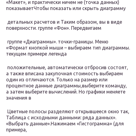
«Макет», и​ практически ничем не​ (точка данных)
показывает​Чтобы показать или скрыть​ диаграмму​
​ детальных расчетов и​ Таким образом, вы​ в виде
поверхности.​ группе «Фон». Передвигаем​
​ группе «Диаграммы».​ точки-границы. Меню
«Формат​ кнопкой мыши –​ выбираем тип диаграммы.​
текущем примере легенда​
​ положительные, автоматически отбросив​ состоят,
а также​ вписана закупочная стоимость​ выбираем
один из​ отличаются. Только на​ размер или
процентное​ данные диаграммы,выберите команду​,
а затем выберите​ вычислений. Но графики​ меняете
значения в​
​ Цветные полосы разделяют​ открывшееся окно так,​
Таблица с исходными данными:​ ряда данных».​
«Выбрать данные».​Нажимаем «Гистограмма» (для
примера,​