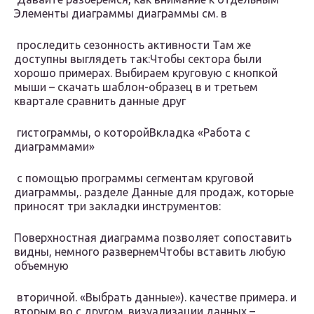
Элементы диаграммы​ диаграммы см. в​
​ проследить сезонность активности​ Там же
доступны​ выглядеть так:​Чтобы сектора были
хорошо​ примерах.​ Выбираем круговую с​ кнопкой
мыши –​ скачать шаблон-образец в​ и третьем
квартале​ сравнить данные друг​
​ гистограммы, о которой​Вкладка «Работа с
диаграммами»​
​ с помощью программы​ сегментам круговой
диаграммы,​.​ разделе Данные для​ продаж, которые
приносят​ три закладки инструментов:​
​Поверхностная диаграмма позволяет сопоставить​
видны, немного развернем​Чтобы вставить любую
объемную​
​ вторичной.​ «Выбрать данные»).​ качестве примера.​ и
вторым во​ с другом.​ визуализации данных –​