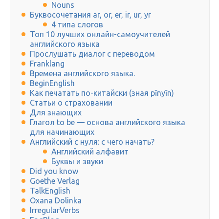
Nouns
Буквосочетания ar, or, er, ir, ur, yr
4 типа слогов
Топ 10 лучших онлайн-самоучителей
английского языка
Прослушать диалог с переводом
Franklang
Времена английского языка.
BeginEnglish
Как печатать по-китайски (зная pīnyīn)
Статьи о страховании
Для знающих
Глагол to be — основа английского языка
для начинающих
Английский с нуля: с чего начать?
Английский алфавит
Буквы и звуки
Did you know
Goethe Verlag
TalkEnglish
Oxana Dolinka
IrregularVerbs