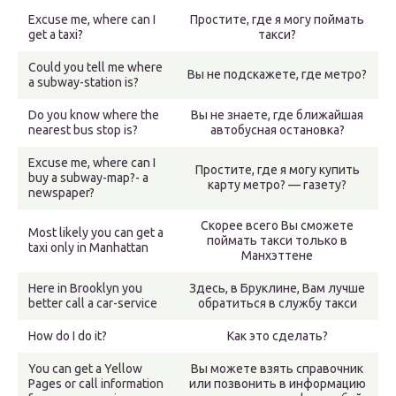
Excuse me, where can I
Простите, где я могу поймать
get a taxi?
такси?
Could you tell me where
Вы не подскажете, где метро?
a subway-station is?
Do you know where the
Вы не знаете, где ближайшая
nearest bus stop is?
автобусная остановка?
Excuse me, where can I
Простите, где я могу купить
buy a subway-map?- a
карту метро? — газету?
newspaper?
Скорее всего Вы сможете
Most likely you can get a
поймать такси только в
taxi only in Manhattan
Манхэттене
Here in Brooklyn you
Здесь, в Бруклине, Вам лучше
better call a car-service
обратиться в службу такси
How do I do it?
Как это сделать?
You can get a Yellow
Вы можете взять справочник
Pages or call information
или позвонить в информацию