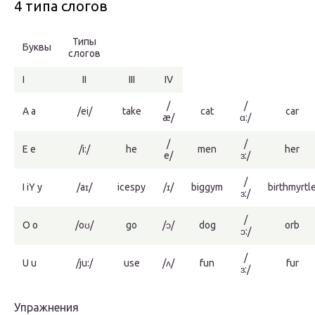
4 типа слогов
Типы
Буквы
слогов
I
II
III
IV
/
/
A a
/ei/
take
cat
car
æ/
ɑ:/
/
/
E e
/i:/
he
men
her
е/
ɜ:/
/
I iY y
/aɪ/
icespy
/ɪ/
biggym
birthmyrtl
ɜ:/
/
O o
/oʊ/
go
/ɔ/
dog
orb
ɔ:/
/
U u
/ju:/
use
/ʌ/
fun
fur
ɜ:/
Упражнения