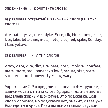
Упражнение 1. Прочитайте слова:
a) различая открытый и закрытый слоги (I и II тип
слогов)
Ate, bat, crystal, dusk, dyke, Eden, elk, hide, home, husk,
kite, lake, letter, me, mule, note, pipe, red, spike, Sunday,
titan, yellow.
b) различая III и IV тип слогов
Army, dare, dire, dirt, fire, hare, horn, implore, interfere,
mare, more, requirement /rɪ’kw-/, secure, star, stare,
surf, term, tired, university /-siti/, wary.
Упражнение 2. Распределите слова по 4-м группам, в
зависимости от типа слога. Ударная гласная иногда
выделена жирным шрифтом. Это подсказка. Если
слово сложное, но подсказки нет, значит, ответ уже
был где-то в уроке. Если вы внимательно изучали