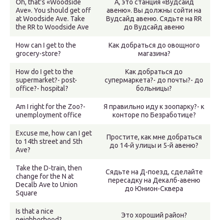
Oh, that’s «Woodside
А, это станция «Вудсайд
Ave». You should get off
авеню». Вы должны сойти на
at Woodside Ave. Take
Вудсайд авеню. Сядьте на RR
the RR to Woodside Ave
до Вудсайд авеню
How can I get to the
Как добраться до овощного
grocery-store?
магазина?
How do I get to the
Как добраться до
supermarket?- post-
супермаркета?- до почты?- до
office?- hospital?
больницы?
Am I right for the Zoo?-
Я правильно иду к зоопарку?- к
unemployment office
конторе по Безработице?
Excuse me, how can I get
Простите, как мне добраться
to 14th street and 5th
до 14-й улицы и 5-й авеню?
Ave?
Take the D-train, then
Сядьте на Д-поезд, сделайте
change for the N at
пересадку на Декалб-авеню
Decalb Ave to Union
до Юнион-Сквера
Square
Is that a nice
Это хороший район?
neighborhood?