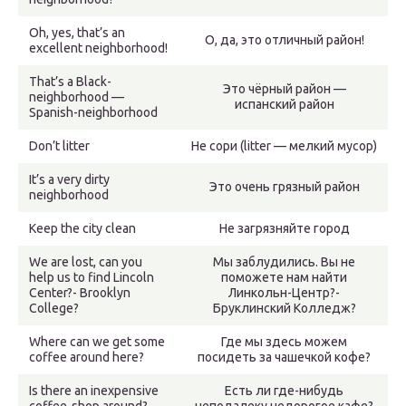
Oh, yes, that’s an
О, да, это отличный район!
excellent neighborhood!
That’s a Black-
Это чёрный район —
neighborhood —
испанский район
Spanish-neighborhood
Don’t litter
Не сори (litter — мелкий мусор)
It’s a very dirty
Это очень грязный район
neighborhood
Keep the city clean
Не загрязняйте город
We are lost, can you
Мы заблудились. Вы не
help us to find Lincoln
поможете нам найти
Center?- Brooklyn
Линкольн-Центр?-
College?
Бруклинский Колледж?
Where can we get some
Где мы здесь можем
coffee around here?
посидеть за чашечкой кофе?
Is there an inexpensive
Есть ли где-нибудь