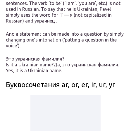
sentences. The verb ‘to be’ (‘I am’, ‘you are’, etc.) is not
used in Russian. To say that he is Ukrainian, Pavel
simply uses the word for ‘I’ — я (not capitalized in
Russian) and украинец .
And a statement can be made into a question by simply
changing one’s intonation (‘putting a question in the
voice’):
Это украинская фамилия?
Is it a Ukrainian name?Да, это украинская фамилия.
Yes, it is a Ukrainian name.
Буквосочетания ar, or, er, ir, ur, yr