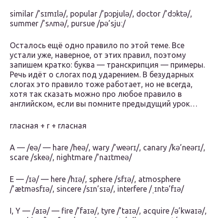
similar /’sɪmɪlə/, popular /’pɔpjulə/, doctor /’dɔktə/,
summer /’sʌmə/, pursue /pə’sjuː/
Осталось ещё одно правило по этой теме. Все
устали уже, наверное, от этих правил, поэтому
запишем кратко: буква — транскрипция — примеры.
Речь идёт о слогах под ударением. В безударных
слогах это правило тоже работает, но не всегда,
хотя так сказать можно про любое правило в
английском, если вы помните предыдущий урок…
гласная + r + гласная
A — /eə/ — hare /heə/, wary /’weərɪ/, canary /kə’neərɪ/,
scare /skeə/, nightmare /’naɪtmeə/
E — /ɪə/ — here /hɪə/, sphere /sfɪə/, atmosphere
/’ætməsfɪə/, sincere /sɪn’sɪə/, interfere /ˌɪntə’fɪə/
I, Y — /aɪə/ — fire /’faɪə/, tyre /’taɪə/, acquire /ə’kwaɪə/,