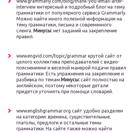
www.grammarly.com/blog/thank-you-email-after-
interview интересный и подробный блог на тему
грамматики от популярного сервиса Grammarly.
Можно найти много полезной информации на
тему грамматики, письма и современного
сленга.
Минусы:
нет заданий на закрепление
правил.
www.engvid.com/topic/grammar крутой сайт от
целого коллектива преподавателей с видео-
пояснениями и веселой манерой подачи правил
грамматики. Есть упражнения на закрепление и
разбивка по темам.
Минусы:
сайт полностью на
английском, поэтому некоторые детали
придется уточнять при помощи словарей.
www.englishgrammar.org сайт удобно разделен
на категории: времена, существительные,
глаголы, предлоги и остальные темы
грамматики. На сайте также можно найти