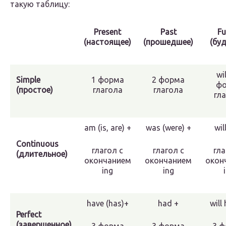
такую таблицу:
Present
Past
Fu
(настоящее)
(прошедшее)
(бу
wil
Simple
1 форма
2 форма
ф
(простое)
глагола
глагола
гл
am (is, are) +
was (were) +
wil
Continuous
глагол с
глагол с
гла
(длительное)
окончанием
окончанием
окон
ing
ing
have (has)+
had +
will
Perfect
(завершенное)