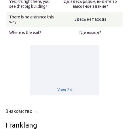
Yes, it’s right here, you
Да ,здесь рядом, видите то
see that big building?
высотное здание?
There is no entrance this
Здесь нет входа
way
Where is the exit?
Где выход?
Урок 24
Знакомство →
Franklang