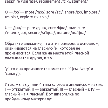
sapphire /’sæfaɪə/, requirement /rɪ’kwaɪəmənt/
O — /ɔː/ — more /mɔː/, sore /sɔː/, shore /ʃɔː/, implore /
ɪm’plɔː/, explore /ɪk’splɔː/
U — /juə/ — pure /pjuə/, cure /kjuə/, manicure
/’mænɪkjuə/, secure /sɪ’kjuə/, mature /mə’ʧuə/
Обратите внимание, что эти примеры, в основном,
оканчиваются на гласную ‘e’, которая не
произносится. Если же на месте этой гласной
оказывается другая, в т.ч
‘y’, то она произносится вместе с ‘r’ (см. ‘wary’ и
‘canary’).
Итак, мы выучили 4 типа слогов в английском языке:
I — открытый, II — закрытый, III — гласный + r, IV —
гласный + r + гласный. Вот шпаргалка по
пройденному материалу: