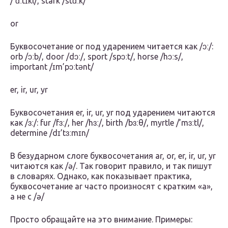
/’ɑːtɪkl/, stark /stɑːk/
or
Буквосочетание or под ударением читается как /ɔː/:
orb /ɔːb/, door /dɔː/, sport /spɔːt/, horse /hɔːs/,
important /ɪm’pɔːtənt/
er, ir, ur, yr
Буквосочетания er, ir, ur, yr под ударением читаются
как /ɜː/: fur /fɜː/, her /hɜː/, birth /bɜːθ/, myrtle /’mɜːtl/,
determine /dɪ’tɜːmɪn/
В безударном слоге буквосочетания ar, or, er, ir, ur, yr
читаются как /ǝ/. Так говорит правило, и так пишут
в словарях. Однако, как показывает практика,
буквосочетание ar часто произносят с кратким «а»,
а не с /ǝ/
Просто обращайте на это внимание. Примеры: