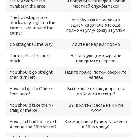
for any car-service
и попросить телефон любой
number in the area
местной службы такси
The bus-stop is one
Автобусная остановка в
block away- right on the
одном квартале отсюда-
corner- just around the
прямо на углу- сразу за углом
corner
Go straight all the Way
Идите все время прямо
Turn right at the next
На следующем квартале
block
поверните направо
You should go straight,
Идите прямо, потом сверните
then turn left
налево
How do I get to Queens
Вы не знаете, как добраться
from here?
до Квинса отсюда?
You should take the N-
Вы должны сесть на Н или
train, or the RR
АРАР
How can I find Roosevelt
Как мне найти Рузвельт авеню
Avenue and 58th street?
и 58-ю улицу?