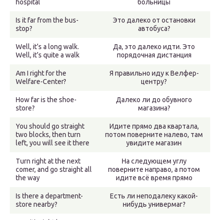
hospital
больницы
Is it far from the bus-
Это далеко от остановки
stop?
автобуса?
Well, it’s a long walk.
Да, это далеко идти. Это
Well, it’s quite a walk
порядочная дистанция
Am I right for the
Я правильно иду к Велфер-
Welfare-Center?
центру?
How far is the shoe-
Далеко ли до обувного
store?
магазина?
You should go straight
Идите прямо два квартала,
two blocks, then turn
потом поверните налево, там
left, you will see it there
увидите магазин
Turn right at the next
На следующем углу
comer, and go straight all
поверните направо, а потом
the way
идите всё время прямо
Is there a department-
Есть ли неподалеку какой-
store nearby?
нибудь универмаг?