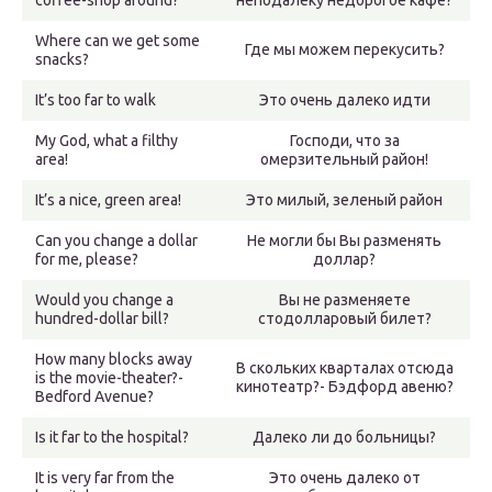
coffee-shop around?
неподалеку недорогое кафе?
Where can we get some
Где мы можем перекусить?
snacks?
It’s too far to walk
Это очень далеко идти
My God, what a filthy
Господи, что за
area!
омерзительный район!
It’s a nice, green area!
Это милый, зеленый район
Can you change a dollar
Не могли бы Вы разменять
for me, please?
доллар?
Would you change a
Вы не разменяете
hundred-dollar bill?
стодолларовый билет?
How many blocks away
В скольких кварталах отсюда
is the movie-theater?-
кинотеатр?- Бэдфорд авеню?
Bedford Avenue?
Is it far to the hospital?
Далеко ли до больницы?
It is very far from the
Это очень далеко от