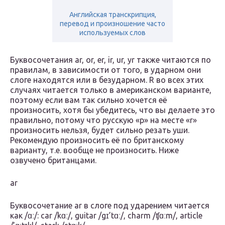
Английская транскрипция,
перевод и произношение часто
используемых слов
Буквосочетания ar, or, er, ir, ur, yr также читаются по
правилам, в зависимости от того, в ударном они
слоге находятся или в безударном. R во всех этих
случаях читается только в американском варианте,
поэтому если вам так сильно хочется её
произносить, хотя бы убедитесь, что вы делаете это
правильно, потому что русскую «р» на месте «r»
произносить нельзя, будет сильно резать уши.
Рекомендую произносить её по британскому
варианту, т.е. вообще не произносить. Ниже
озвучено британцами.
ar
Буквосочетание ar в слоге под ударением читается
как /ɑː/: car /kɑː/, guitar /gɪ’tɑː/, charm /ʧɑːm/, article