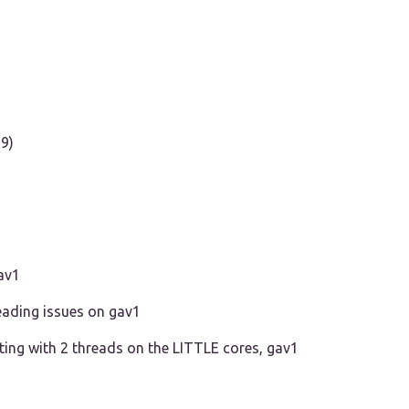
9)
gav1
reading issues on gav1
ing with 2 threads on the LITTLE cores, gav1