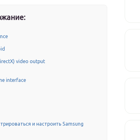
жание:
ance
oid
irectX) video output
e interface
стрироваться и настроить Samsung