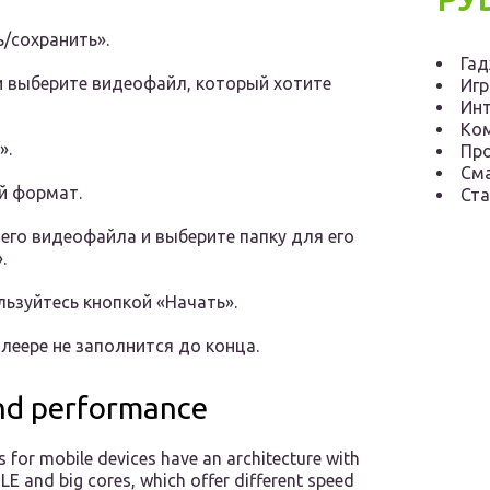
/сохранить».
Га
и выберите видеофайл, который хотите
Иг
Инт
Ко
».
Пр
См
й формат.
Ста
его видеофайла и выберите папку для его
.
ьзуйтесь кнопкой «Начать».
леере не заполнится до конца.
nd performance
for mobile devices have an architecture with
LE and big cores, which offer different speed