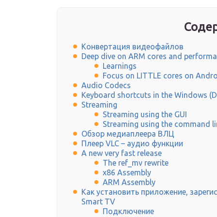
Содер
Конвертация видеофайлов
Deep dive on ARM cores and perform
Learnings
Focus on LITTLE cores on Andr
Audio Codecs
Keyboard shortcuts in the Windows (D
Streaming
Streaming using the GUI
Streaming using the command lin
Обзор медиаплеера ВЛЦ
Плеер VLC – аудио функции
A new very fast release
The ref_mv rewrite
x86 Assembly
ARM Assembly
Как установить приложение, зареги
Smart TV
Подключение