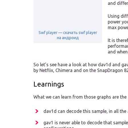
and diffe
Using dif
power you
max power
Swf player — скачать swf player
на андроид
It is ther
performan
and when 
So let’s see have a look at how dav1d and g
by Netflix, Chimera and on the SnapDragon 821
Learnings
What we can learn from those graphs are the 
dav1d can decode this sample, in all the
gav1 is never able to decode that sample