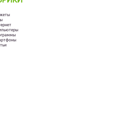
джеты
ры
ернет
мпьютеры
ограммы
артфоны
тьи