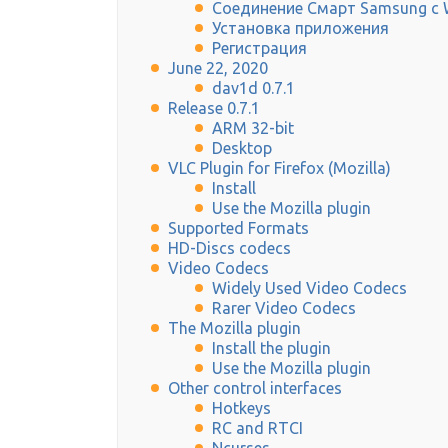
Соединение Смарт Samsung с 
Установка приложения
Регистрация
June 22, 2020
dav1d 0.7.1
Release 0.7.1
ARM 32-bit
Desktop
VLC Plugin for Firefox (Mozilla)
Install
Use the Mozilla plugin
Supported Formats
HD-Discs codecs
Video Codecs
Widely Used Video Codecs
Rarer Video Codecs
The Mozilla plugin
Install the plugin
Use the Mozilla plugin
Other control interfaces
Hotkeys
RC and RTCI