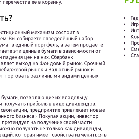
 переместив её в корзину.
ть?
Га
Иг
Инт
естиционный механизм состоит в
Ко
м: Вы собираете определённый набор
Пр
умаг в единый портфель, а затем продаёте
См
паете эти ценные бумаги в зависимости от
Ста
и падения цен на них. Сбербанк
авляет выход на Фондовый рынок, Срочный
небиржевой рынок и Валютный рынок и
т торговать различными видами ценных
 бумаги, позволяющие их владельцу
и получать прибыль в виде дивидендов.
свои акции, предприятие привлекает новые
нного бизнеса;- Покупая акции, инвестор
претендует на получение своей части
можно получать не только как дивиденды,
акций, которая имеет свойства изменяться в