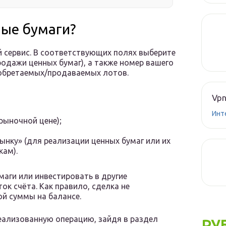
ные бумаги?
й сервис. В соответствующих полях выберите
родажи ценных бумаг), а также номер вашего
иобретаемых/продаваемых лотов.
Vpn
Инт
рыночной цене);
ынку» (для реализации ценных бумаг или их
кам).
умаги или инвестировать в другие
ок счёта. Как правило, сделка не
й суммы на балансе.
ализованную операцию, зайдя в раздел
РУ