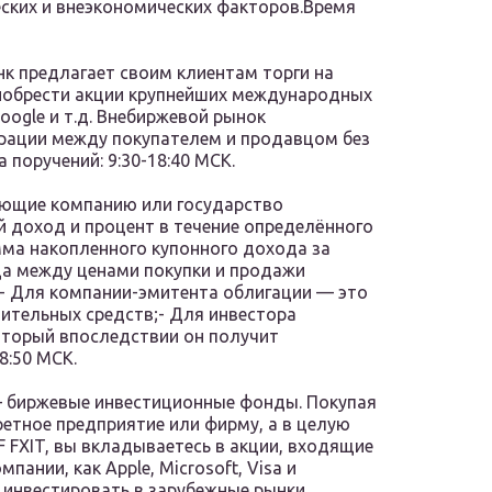
ских и внеэкономических факторов.Время
к предлагает своим клиентам торги на
риобрести акции крупнейших международных
Google и т.д. Внебиржевой рынок
рации между покупателем и продавцом без
 поручений: 9:30-18:40 МСК.
ающие компанию или государство
 доход и процент в течение определённого
мма накопленного купонного дохода за
ца между ценами покупки и продажи
:- Для компании-эмитента облигации — это
ительных средств;- Для инвестора
который впоследствии он получит
8:50 МСК.
— биржевые инвестиционные фонды. Покупая
ретное предприятие или фирму, а в целую
F FXIT, вы вкладываетесь в акции, входящие
пании, как Apple, Microsoft, Visa и
 инвестировать в зарубежные рынки,