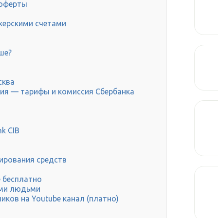
 оферты
керскими счетами
ше?
сква
ия — тарифы и комиссия Сбербанка
k CIB
ирования средств
е бесплатно
ыми людьми
иков на Youtube канал (платно)