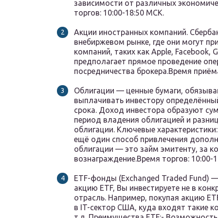
зависимости от различных экономиче
торгов: 10:00-18:50 МСК.
Акции иностранных компаний. Сбербан
внебиржевом рынке, где они могут п
компаний, таких как Apple, Facebook, 
предполагает прямое проведение опе
посредничества брокера.Время приёма
Облигации — ценные бумаги, обязыв
выплачивать инвестору определённый
срока. Доход инвестора образуют су
период владения облигацией и разни
облигации. Ключевые характеристики
ещё один способ привлечения дополн
облигации — это займ эмитенту, за 
вознаграждение.Время торгов: 10:00-1
ETF-фонды (Exchanged Traded Fund) 
акцию ETF, Вы инвестируете не в конк
отрасль. Например, покупая акцию ET
в IT-сектор США, куда входят такие ком
т.д. Преимущества ETF:- Возможность