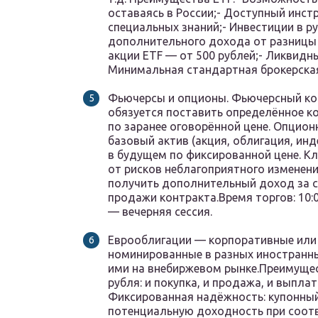
оставаясь в России;- Доступный инст
специальных знаний;- Инвестиции в р
дополнительного дохода от разницы к
акции ETF — от 500 рублей;- Ликвидн
Минимальная стандартная брокерская 
Фьючерсы и опционы. Фьючерсный кон
обязуется поставить определённое ко
по заранее оговорённой цене. Опцион
базовый актив (акция, облигация, инд
в будущем по фиксированной цене. К
от рисков неблагоприятного изменени
получить дополнительный доход за с
продажи контракта.Время торгов: 10:0
— вечерняя сессия.
Еврооблигации — корпоративные или 
номинированные в разных иностранны
ими на внебиржевом рынке.Преимущес
рубля: и покупка, и продажа, и выпла
Фиксированная надёжность: купонны
потенциальную доходность при соотв