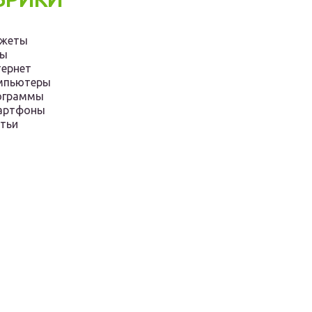
джеты
ры
ернет
мпьютеры
ограммы
артфоны
тьи