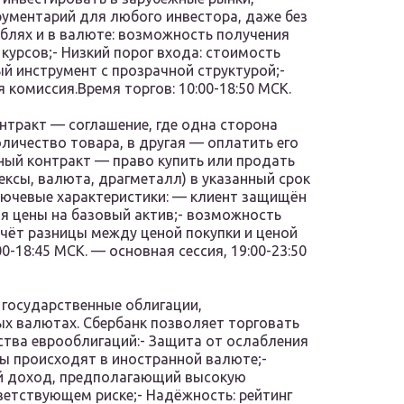
рументарий для любого инвестора, даже без
ублях и в валюте: возможность получения
урсов;- Низкий порог входа: стоимость
ый инструмент с прозрачной структурой;-
комиссия.Время торгов: 10:00-18:50 МСК.
тракт — соглашение, где одна сторона
личество товара, в другая — оплатить его
ный контракт — право купить или продать
ексы, валюта, драгметалл) в указанный срок
лючевые характеристики: — клиент защищён
я цены на базовый актив;- возможность
чёт разницы между ценой покупки и ценой
0-18:45 МСК. — основная сессия, 19:00-23:50
государственные облигации,
х валютах. Сбербанк позволяет торговать
тва еврооблигаций:- Защита от ослабления
ты происходят в иностранной валюте;-
й доход, предполагающий высокую
етствующем риске;- Надёжность: рейтинг