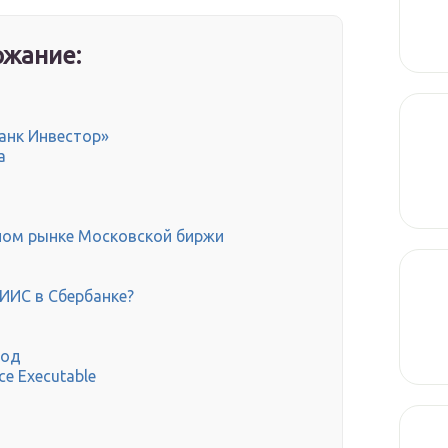
жание:
банк Инвестор»
а
ном рынке Московской биржи
 ИИС в Сбербанке?
ход
ce Executable