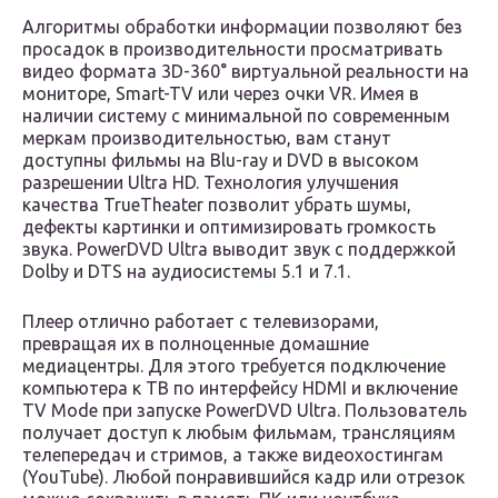
Алгоритмы обработки информации позволяют без
просадок в производительности просматривать
видео формата 3D-360° виртуальной реальности на
мониторе, Smart-TV или через очки VR. Имея в
наличии систему с минимальной по современным
меркам производительностью, вам станут
доступны фильмы на Blu-ray и DVD в высоком
разрешении Ultra HD. Технология улучшения
качества TrueTheater позволит убрать шумы,
дефекты картинки и оптимизировать громкость
звука. PowerDVD Ultra выводит звук с поддержкой
Dolby и DTS на аудиосистемы 5.1 и 7.1.
Плеер отлично работает с телевизорами,
превращая их в полноценные домашние
медиацентры. Для этого требуется подключение
компьютера к ТВ по интерфейсу HDMI и включение
TV Mode при запуске PowerDVD Ultra. Пользователь
получает доступ к любым фильмам, трансляциям
телепередач и стримов, а также видеохостингам
(YouTube). Любой понравившийся кадр или отрезок