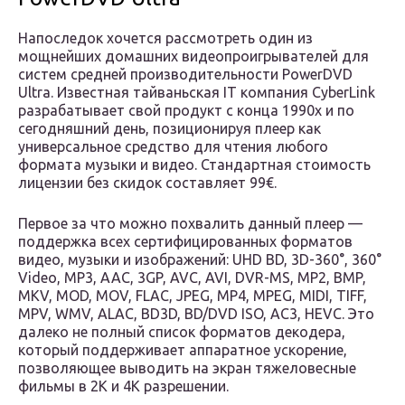
Напоследок хочется рассмотреть один из
мощнейших домашних видеопроигрывателей для
систем средней производительности PowerDVD
Ultra. Известная тайваньская IT компания CyberLink
разрабатывает свой продукт с конца 1990х и по
сегодняшний день, позиционируя плеер как
универсальное средство для чтения любого
формата музыки и видео. Стандартная стоимость
лицензии без скидок составляет 99€.
Первое за что можно похвалить данный плеер —
поддержка всех сертифицированных форматов
видео, музыки и изображений: UHD BD, 3D-360°, 360°
Video, MP3, AAC, 3GP, AVC, AVI, DVR-MS, MP2, BMP,
MKV, MOD, MOV, FLAC, JPEG, MP4, MPEG, MIDI, TIFF,
MPV, WMV, ALAC, BD3D, BD/DVD ISO, AC3, HEVC. Это
далеко не полный список форматов декодера,
который поддерживает аппаратное ускорение,
позволяющее выводить на экран тяжеловесные
фильмы в 2К и 4К разрешении.