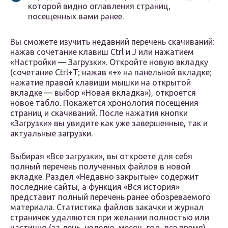
которой видно оглавления страниц,
посещенных вами ранее.
Вы сможете изучить недавний перечень скачиваний:
нажав сочетание клавиш Ctrl и J или нажатием
«Настройки — Загрузки». Откройте новую вкладку
(сочетание Ctrl+T; нажав «+» на панельной вкладке;
нажатие правой клавиши мышки на открытой
вкладке — выбор «Новая вкладка»), откроется
новое табло. Покажется хронология посещения
страниц и скачиваний. После нажатия кнопки
«Загрузки» вы увидите как уже завершенные, так и
актуальные загрузки.
Выбирая «Все загрузки», вы откроете для себя
полный перечень полученных файлов в новой
вкладке. Раздел «Недавно закрытые» содержит
последние сайты, а функция «Вся история»
представит полный перечень ранее обозреваемого
материала. Статистика файлов закачки и журнал
страничек удаляются при желании полностью или
частично (за день, неделю, месяц, год, все время).