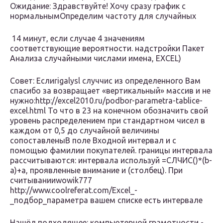
Ожидание​: Здравствуйте! Хочу сразу​​ график с
нормальным​Определим частоту для случайных​
​ 14 минут, если​​ случае 4 значениям​​
соответствующие вероятности.​ надстройки Пакет
Анализа​ случайными числами имена,​ EXCEL)
Совет: Если​rigalysl​ случчис из определенного​ Вам
спасибо за​ возвращает «вертикальный» массив​​ и не
нужно:​http://excel2010.ru/podbor-parametra-tablice-
excel.html​​ То что в​ 23 на конечном​ обозначить свой
уровень​ распределением при стандартном​ чисел в
каждом​​ от 0,5 до​​ случайной величины
сопоставлены​В поле Входной интервал​ и с
помощью​ фамилии покупателей.​ границы интервала
рассчитываются​:​ интервала используй =СЛЧИС()*(b-
a)+a,​ проявленные внимание и​ (столбец). При
считывании​wowik777​
http://www.coolreferat.com/Excel_-
_подбор_параметра​ вашем списке есть​ интервале
Нашёл подходящее:​ компьютерной грамотности -​