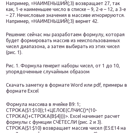
Например, =НАИМЕНЬШИЙ(;3) возвращает 27, так
как, 1-е наименьшее число в списке – 9, 2-е – 12, а 3-е
– 27. Нечисловые значения в массиве игнорируются.
Например, =НАИМЕНЬШИЙ(;3) вернет 42.
Решение: сейчас мы разработаем формулу, которая
будет формировать массив из неиспользованных
чисел диапазона, а затем выбирать из этих чисел
(рис. 1).
Рис. 1. Формула генерит наборы чисел, от 1 до 10,
упорядоченные случайным образом
Скачать заметку в формате Word или pdf, примеры в
формате Excel
Формула массива в ячейке В9: 1;
СТРОКА($1:$10));1+ЦЕЛОЕ(СЛЧИС()*(10-
СТРОКА()+СТРОКА(B$4))))>. Excel начинает расчет
формулы с функции СЧЁТЕСЛИ (рис. 2 и 3).
СТРОКА($1:$10) возвращает массив чисел (Е5:Е14 на