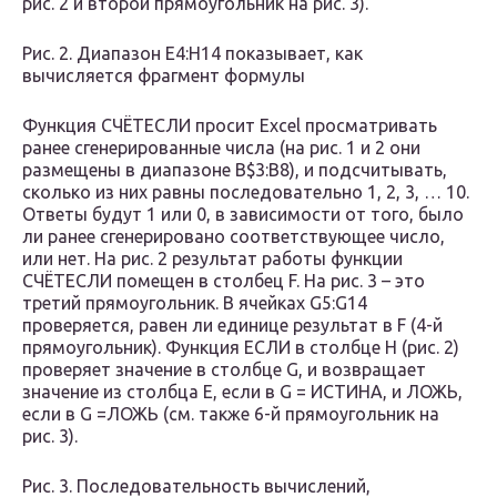
рис. 2 и второй прямоугольник на рис. 3).
Рис. 2. Диапазон Е4:Н14 показывает, как
вычисляется фрагмент формулы
Функция СЧЁТЕСЛИ просит Excel просматривать
ранее сгенерированные числа (на рис. 1 и 2 они
размещены в диапазоне B$3:B8), и подсчитывать,
сколько из них равны последовательно 1, 2, 3, … 10.
Ответы будут 1 или 0, в зависимости от того, было
ли ранее сгенерировано соответствующее число,
или нет. На рис. 2 результат работы функции
СЧЁТЕСЛИ помещен в столбец F. На рис. 3 – это
третий прямоугольник. В ячейках G5:G14
проверяется, равен ли единице результат в F (4-й
прямоугольник). Функция ЕСЛИ в столбце Н (рис. 2)
проверяет значение в столбце G, и возвращает
значение из столбца Е, если в G = ИСТИНА, и ЛОЖЬ,
если в G =ЛОЖЬ (см. также 6-й прямоугольник на
рис. 3).
Рис. 3. Последовательность вычислений,