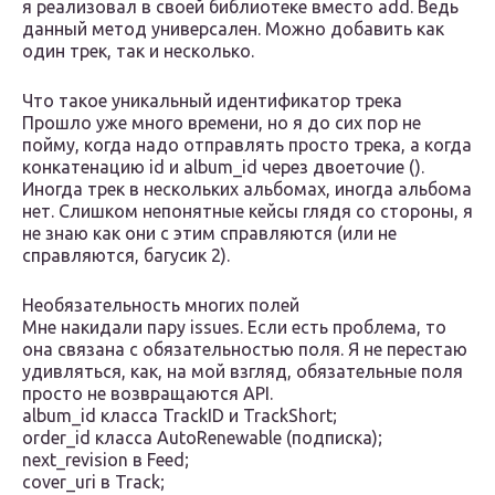
я реализовал в своей библиотеке вместо add. Ведь
данный метод универсален. Можно добавить как
один трек, так и несколько.
Что такое уникальный идентификатор трека
Прошло уже много времени, но я до сих пор не
пойму, когда надо отправлять просто трека, а когда
конкатенацию id и album_id через двоеточие ().
Иногда трек в нескольких альбомах, иногда альбома
нет. Слишком непонятные кейсы глядя со стороны, я
не знаю как они с этим справляются (или не
справляются, багусик 2).
Необязательность многих полей
Мне накидали пару issues. Если есть проблема, то
она связана с обязательностью поля. Я не перестаю
удивляться, как, на мой взгляд, обязательные поля
просто не возвращаются API.
album_id класса TrackID и TrackShort;
order_id класса AutoRenewable (подписка);
next_revision в Feed;
cover_uri в Track;