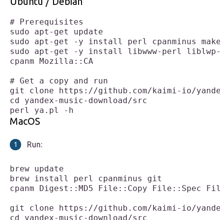
Ubuntu / Debian
# Prerequisites

sudo apt-get update

sudo apt-get -y install perl cpanminus make
sudo apt-get -y install libwww-perl liblwp-
cpanm Mozilla::CA

# Get a copy and run

git clone https://github.com/kaimi-io/yande
cd yandex-music-download/src

perl ya.pl -h
MacOS
Run:
brew update

brew install perl cpanminus git

cpanm Digest::MD5 File::Copy File::Spec Fil
git clone https://github.com/kaimi-io/yande
cd yandex-music-download/src
