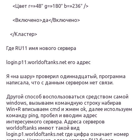
<Цвет r=»48″ g=»180″ b=»236″ />
<Включено>да</Включено>
</Кластер>
Где RU11 имя нового сервера
login.p11.worldoftanks.net его адрес
Я «на шару» проверил одиннадцатый, программа
написала, что с данным сервером нет связи.
Другой способ воспользоваться средством самой
windows, вызываем командную строку набирав
Win+R вписываем cmd и жмем ok, далее используем
команду ping, пробел и вводим адрес
интересуемого сервера. Адресa серверoв
worldoftanks имеют такой вид
login.p1.worldoftanks.net где цифра означает номер