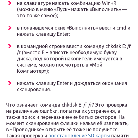
на клавиатуре нажать комбинацию Win+R
(можно в меню «Пуск» нажать «Выполнить» —
это то же самое);
в появившемся окне «Выполнить» ввести cmd и
нажать клавишу Enter;
в командной строке ввести команду chkdsk E: /f
/r (вместо E – вписать необходимую букву
диска, под которой накопитель именуется в
системе, можно посмотреть в «Мой
Компьютер»);
нажать клавишу Enter и дождаться окончания
сканирования.
Что означает команда chkdsk E: /f /r? Это проверка
на различные ошибки, попытка их устранения, а
также поиск и переназначение битых секторов. На
момент сканирования флешки нельзя её извлекать,
в «Проводнике» открыть её тоже не получится.
Такая проверка и
восстановление SD карты
памяти