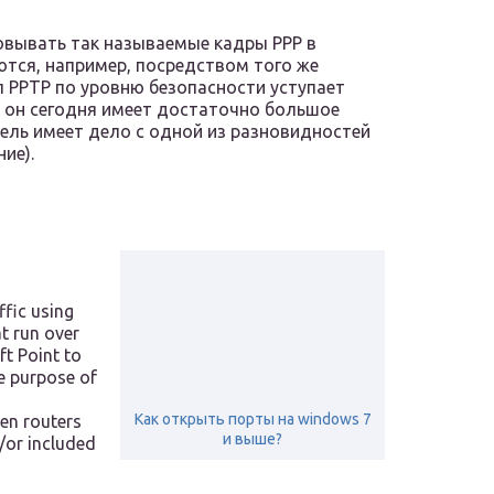
овывать так называемые кадры PPP в
ются, например, посредством того же
ол PPTP по уровню безопасности уступает
, он сегодня имеет достаточно большое
тель имеет дело с одной из разновидностей
ие).
ffic using
at run over
t Point to
e purpose of
Как открыть порты на windows 7
en routers
и выше?
d/or included