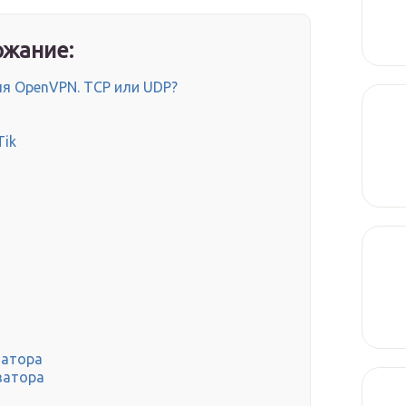
жание:
я OpenVPN. TCP или UDP?
Tik
затора
затора