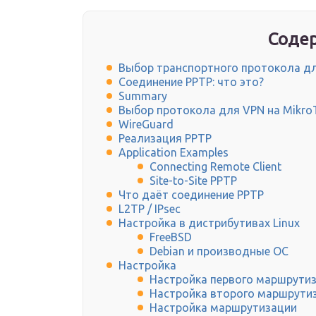
Содер
Выбор транспортного протокола дл
Соединение PPTP: что это?
Summary
Выбор протокола для VPN на Mikro
WireGuard
Реализация PPTP
Application Examples
Connecting Remote Client
Site-to-Site PPTP
Что даёт соединение PPTP
L2TP / IPsec
Настройка в дистрибутивах Linux
FreeBSD
Debian и производные ОС
Настройка
Настройка первого маршрути
Настройка второго маршрути
Настройка маршрутизации