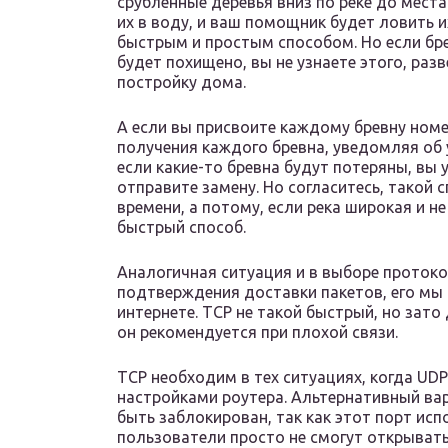
срубленные деревья вниз по реке до мест
их в воду, и ваш помощник будет ловить и
быстрым и простым способом. Но если бре
будет похищено, вы не узнаете этого, разв
постройку дома.
А если вы присвоите каждому бревну ном
получения каждого бревна, уведомляя об 
если какие-то бревна будут потеряны, вы 
отправите замену. Но согласитесь, такой 
времени, а потому, если река широкая и н
быстрый способ.
Аналогичная ситуация и в выборе протоко
подтверждения доставки пакетов, его мы
интернете. TCP не такой быстрый, но зат
он рекомендуется при плохой связи.
TCP необходим в тех ситуациях, когда UD
настройками роутера. Альтернативный ва
быть заблокирован, так как этот порт исп
пользователи просто не смогут открывать