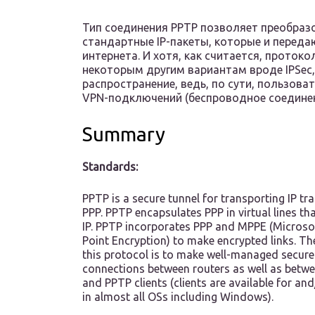
Тип соединения PPTP позволяет преобраз
стандартные IP-пакеты, которые и переда
интернета. И хотя, как считается, проток
некоторым другим вариантам вроде IPSec
распространение, ведь, по сути, пользова
VPN-подключений (беспроводное соединен
Summary
Standards:
PPTP is a secure tunnel for transporting IP tra
PPP. PPTP encapsulates PPP in virtual lines th
IP. PPTP incorporates PPP and MPPE (Microsof
Point Encryption) to make encrypted links. Th
this protocol is to make well-managed secure
connections between routers as well as betwe
and PPTP clients (clients are available for an
in almost all OSs including Windows).