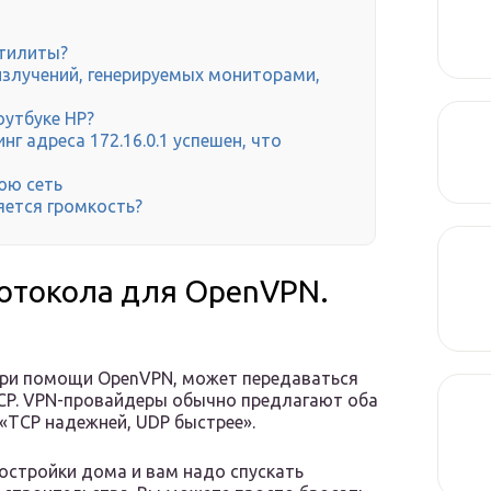
утилиты?
злучений, генерируемых мониторами,
оутбуке HP?
нг адреса 172.16.0.1 успешен, что
юю сеть
яется громкость?
отокола для OpenVPN.
ри помощи OpenVPN, может передаваться
TCP. VPN-провайдеры обычно предлагают оба
«TCP надежней, UDP быстрее».
постройки дома и вам надо спускать