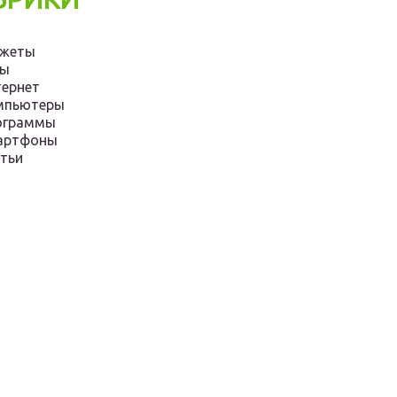
джеты
ры
ернет
мпьютеры
ограммы
артфоны
тьи