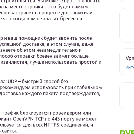
а строительства. Вы можете просто бросать
х на месте стройки ‒ это будет самым
вно застрянет в процессе доставки или
е что когда вам не хватит бревен на
ер и ваш помощник будет звонить после
успешной доставке, в этом случае, даже
узнаете об этом незамедлительно и
способ отправки бревен займет больше
Vpn
е извилистая, лучше использовать простой и
Инт
ла: UDP – быстрый способ без
 рекомендуем использовать при стабильном
о доставка каждого пакета подтверждается,
P-трафик блокируется провайдером или
риант OpenVPN TCP по 443 порту не может
ользуется для всех HTTPS-соединений, и
 сайты.
РУ