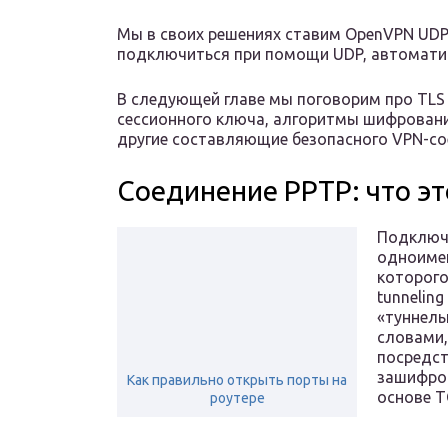
Мы в своих решениях ставим OpenVPN UDP, 
подключиться при помощи UDP, автоматич
В следующей главе мы поговорим про TLS a
сессионного ключа, алгоритмы шифровани
другие составляющие безопасного VPN-со
Соединение PPTP: что эт
Подключе
одноимен
которого
tunnelin
«туннель
словами,
посредст
зашифров
Как правильно открыть порты на
основе TC
роутере