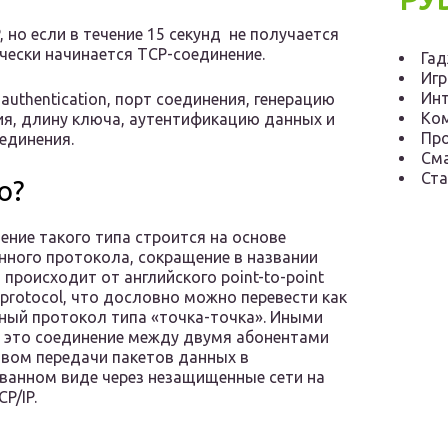
но если в течение 15 секунд не получается
ески начинается TCP-соединение.
Га
Иг
Инт
uthentication, порт соединения, генерацию
Ко
я, длину ключа, аутентификацию данных и
Пр
единения.
См
Ста
о?
ние такого типа строится на основе
ного протокола, сокращение в названии
 происходит от английского point-to-point
g protocol, что дословно можно перевести как
ный протокол типа «точка-точка». Иными
 это соединение между двумя абонентами
вом передачи пакетов данных в
анном виде через незащищенные сети на
P/IP.