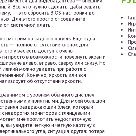
ре имеется два видеоадаптера — внешний
нный. Все, что нужно сделать, дабы решить
лему, — это сбросить BIOS-настройки до
Га
ных. Для этого просто отсоедините
Иг
и от системной платы.
Инт
Ко
посмотрим на заднюю панель. Еще одна
Пр
сть — полное отсутствие кнопок для
См
того у вас есть доступ к очень
Ста
ти просто в возможности повернуть экран и
сширение влево, вправо, сверху или снизу. Но
 легкий можно увидеть при работе с
темненной. Конечно, яркость или вся
нализирует об отсутствии яркости.
сравнимом с уровнем обычного дисплея.
ественными и приятными. Для моей большой
 устраняя раздражающий блеск, который
ых недорогих мониторов с глянцевыми
омогает мне проглотить недостаточную
е, вы увидите четкую и четкую картину с
вертикального угла, ситуация другая: потеря