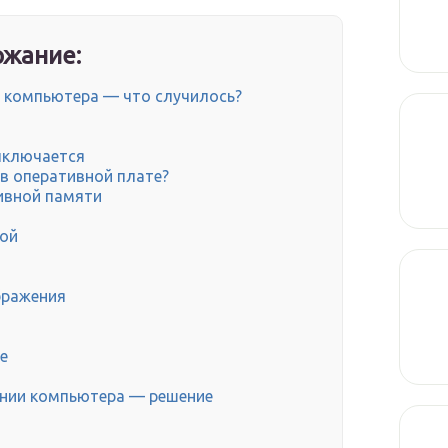
жание:
е компьютера — что случилось?
ыключается
в оперативной плате?
ивной памяти
ой
бражения
е
ении компьютера — решение