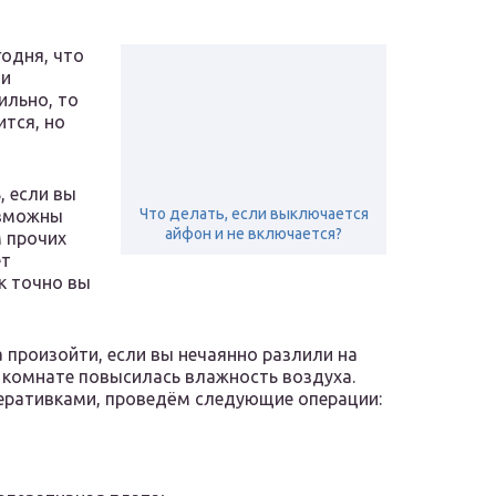
годня, что
ли
ильно, то
тся, но
, если вы
Что делать, если выключается
озможны
айфон и не включается?
м прочих
ет
ак точно вы
 произойти, если вы нечаянно разлили на
 комнате повысилась влажность воздуха.
еративками, проведём следующие операции: