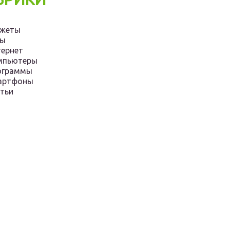
джеты
ры
ернет
мпьютеры
ограммы
артфоны
тьи