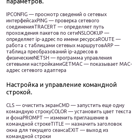
параметров.
IPCONFIG — просмотр сведений о сетевых
интерфейсахPING — проверка сетевого
соединенияTRACERT — определяет путь
прохождения пакетов по сетиNSLOOKUP —
определяет ip-адрес по имени ресурсаROUTE —
работа с таблицами сетевых маршрутовARP —
таблица преобразований ip-адресов в
физическиеNETSH — программа управления
сетевыми настройкамиGETMAC — показывает MAC-
адрес сетевого адаптера
Настройка и управление командной
строкой.
CLS — очистить экранCMD — запустить еще одну
командную строкуCOLOR — установить цвет текста
и фонаPROMPT — изменить приглашение в
командной строкеTITLE — назначить заголовок
окна для текущего сеансаEXIT — выход из
командной строки