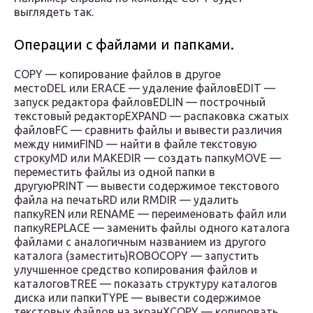
выглядеть так.
Операции с файлами и папками.
COPY — копирование файлов в другое
местоDEL или ERACE — удаление файловEDIT —
запуск редактора файловEDLIN — построчный
текстовый редакторEXPAND — распаковка сжатых
файловFC — сравнить файлы и вывести различия
между нимиFIND — найти в файле текстовую
строкуMD или MAKEDIR — создать папкуMOVE —
переместить файлы из одной папки в
другуюPRINT — вывести содержимое текстового
файла на печатьRD или RMDIR — удалить
папкуREN или RENAME — переименовать файл или
папкуREPLACE — заменить файлы одного каталога
файлами с аналогичным названием из другого
каталога (заместить)ROBOCOPY — запустить
улучшенное средство копирования файлов и
каталоговTREE — показать структуру каталогов
диска или папкиTYPE — вывести содержимое
текстовых файлов на экранXCOPY — копировать