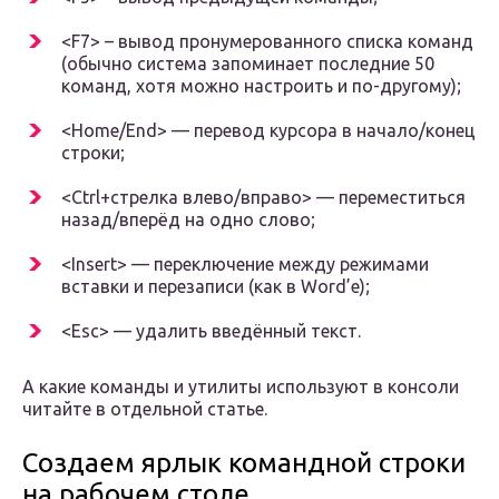
<F7> – вывод пронумерованного списка команд
(обычно система запоминает последние 50
команд, хотя можно настроить и по-другому);
<Home/End> — перевод курсора в начало/конец
строки;
<Ctrl+стрелка влево/вправо> — переместиться
назад/вперёд на одно слово;
<Insert> — переключение между режимами
вставки и перезаписи (как в Word’е);
<Esc> — удалить введённый текст.
А какие команды и утилиты используют в консоли
читайте в отдельной статье.
Создаем ярлык командной строки
на рабочем столе