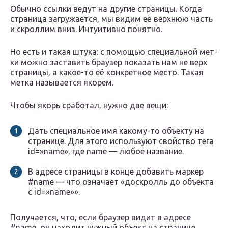
Обыч­но ссыл­ки ведут на дру­гие стра­ни­цы. Когда
стра­ни­ца загру­жа­ет­ся, мы видим её верх­нюю часть
и скрол­лим вниз. Инту­и­тив­но понятно.
Но есть и такая шту­ка: с помо­щью спе­ци­аль­ной мет­
ки мож­но заста­вить бра­у­зер пока­зать нам не верх
стра­ни­цы, а какое-то её кон­крет­ное место. Такая
мет­ка назы­ва­ет­ся якорем.
Что­бы якорь сра­бо­тал, нуж­но две вещи:
Дать спе­ци­аль­ное имя какому-то объ­ек­ту на
стра­ни­це. Для это­го исполь­зу­ют свой­ство тега
id=»name», где name — любое название.
В адре­се стра­ни­цы в кон­це доба­вить мар­кер
#name — что озна­ча­ет «доскролль до объ­ек­та
с id=»name»».
Полу­ча­ет­ся, что, если бра­у­зер видит в адре­се
#name, он нахо­дит нуж­ный объ­ект на стра­ни­це