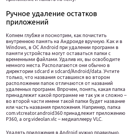
Ручное удаление остатков
приложений
Копнем глубже и посмотрим, как почистить
внутреннюю память на Андроиде вручную. Как и в
Windows, в ОС Android при удалении программ в
памяти устройства могут оставаться папки с
временными файлами. Удалив их, вы освободите
немного места. Располагаются они обычно в
директории sdcard и sdcard/Android/data. Учтите
только, что названия оставшихся во втором
расположении папок отличаются от названий
удаленных программ. Впрочем, понять, какая папка
принадлежит какой программе не так уж и сложно –
во второй части имени такой папки будет название
или часть названия приложения. Например, папка
com.vtcreator.android360 принадлежит приложению
P360, а org.videolan.vlc – медиаплееру VLC.
Удалять приложения в Android нужно правильно.