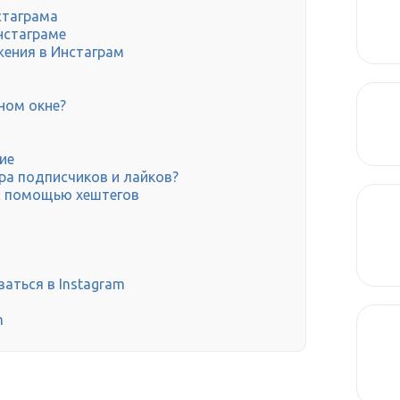
стаграма
нстаграме
ения в Инстаграм
ном окне?
ие
ра подписчиков и лайков?
 с помощью хештегов
ваться в Instagram
m