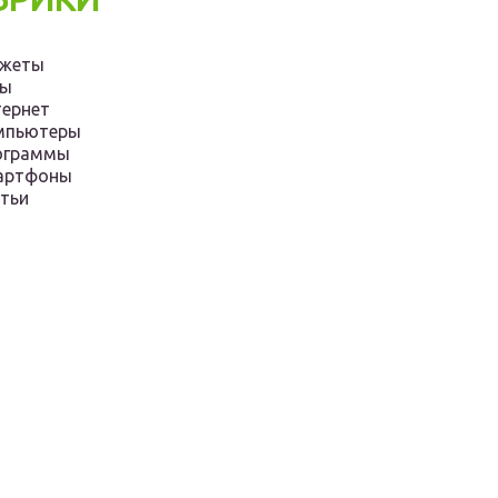
джеты
ры
ернет
мпьютеры
ограммы
артфоны
тьи