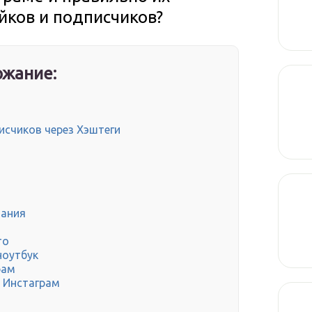
йков и подписчиков?
жание:
исчиков через Хэштеги
вания
то
ноутбук
рам
я Инстаграм