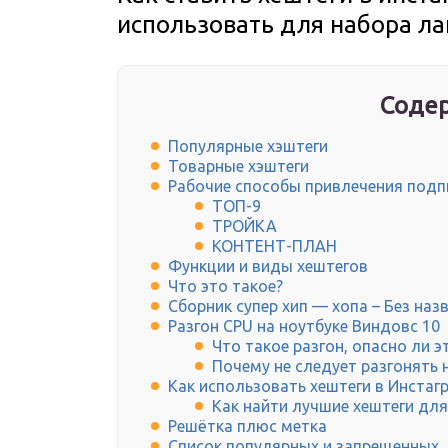
использовать для набора ла
Содер
Популярные хэштеги
Товарные хэштеги
Рабочие способы привлечения подп
ТОП-9
ТРОЙКА
КОНТЕНТ-ПЛАН
Функции и виды хештегов
Что это такое?
Сборник супер хип — хопа – Без наз
Разгон CPU на ноутбуке Виндовс 10
Что такое разгон, опасно ли э
Почему не следует разгонять 
Как использовать хештеги в Инстаг
Как найти лучшие хештеги дл
Решётка плюс метка
Список популярных и запрещенных