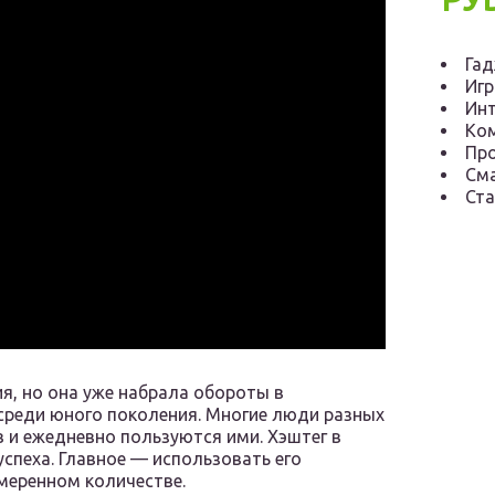
Га
Иг
Инт
Ко
Пр
См
Ста
я, но она уже набрала обороты в
 среди юного поколения. Многие люди разных
 и ежедневно пользуются ими. Хэштег в
спеха. Главное — использовать его
умеренном количестве.