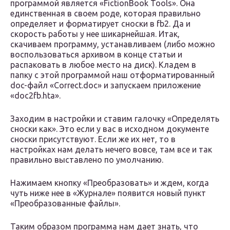
программой является «FictionBook Tools». Она
единственная в своем роде, которая правильно
определяет и форматирует сноски в fb2. Да и
скорость работы у нее шикарнейшая. Итак,
скачиваем программу, устанавливаем (либо можно
воспользоваться архивом в конце статьи и
распаковать в любое место на диск). Кладем в
папку с этой программой наш отформатированный
doc-файл «Correct.doc» и запускаем приложение
«doc2fb.hta».
Заходим в настройки и ставим галочку «Определять
сноски как». Это если у вас в исходном документе
сноски присутствуют. Если же их нет, то в
настройках нам делать нечего вовсе, там все и так
правильно выставлено по умолчанию.
Нажимаем кнопку «Преобразовать» и ждем, когда
чуть ниже нее в «Журнале» появится новый пункт
«Преобразованные файлы».
Таким образом программа нам дает знать, что