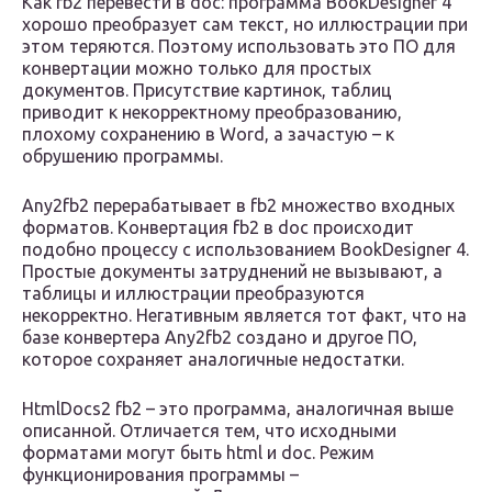
Как fb2 перевести в doc: программа BookDesigner 4
хорошо преобразует сам текст, но иллюстрации при
этом теряются. Поэтому использовать это ПО для
конвертации можно только для простых
документов. Присутствие картинок, таблиц
приводит к некорректному преобразованию,
плохому сохранению в Word, а зачастую – к
обрушению программы.
Any2fb2 перерабатывает в fb2 множество входных
форматов. Конвертация fb2 в doc происходит
подобно процессу с использованием BookDesigner 4.
Простые документы затруднений не вызывают, а
таблицы и иллюстрации преобразуются
некорректно. Негативным является тот факт, что на
базе конвертера Any2fb2 создано и другое ПО,
которое сохраняет аналогичные недостатки.
HtmlDocs2 fb2 – это программа, аналогичная выше
описанной. Отличается тем, что исходными
форматами могут быть html и doc. Режим
функционирования программы –