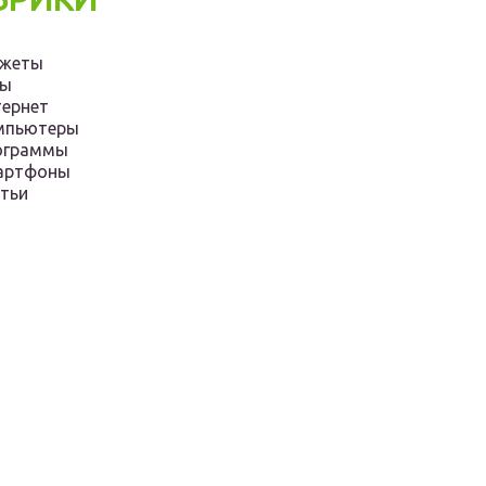
джеты
ры
ернет
мпьютеры
ограммы
артфоны
тьи