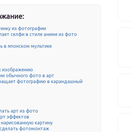
жание:
ртинку из фотографии
лает селфи в стиле аниме из фото
ть в японском мультике
к изображению
ии обычного фото в арт
евращает фотографию в карандашный
лать арт из фото
-арт эффектов
в нарисованную картину
т сделать фотомонтаж