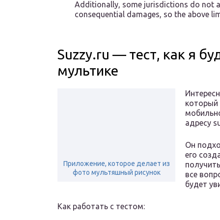
Additionally, some jurisdictions do not a
consequential damages, so the above lim
Suzzy.ru — тест, как я б
мультике
Интересн
который 
мобильно
адресу su
Он подхо
его созд
Приложение, которое делает из
получить
фото мультяшный рисунок
все вопр
будет ув
Как работать с тестом: