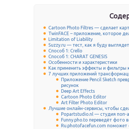
Содер
Cartoon Photo Filtres — сделает ка
TwinFACE – приложение, которое де
Limitation of Liability
Suzzy.ru — тест, как я буду выгляде
Способ 1: Crello
Способ 1: CHARAT GENESIS
Особенности и характеристики
Как применить эффекты и фильтры 
7 лучших приложений трансформац
Приложение Pencil Sketch пр
рисунок
Deep Art Effects
Cartoon Photo Editor
Art Filter Photo Editor
Лучшие онлайн-сервисы, чтобы сде
Popartstudio.nl — студия поп
Funny.pho.to переведёт фото 
Ru.photofacefun.com поможе