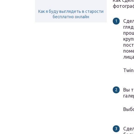
Как сдел
фотогра
Как я буду выглядеть в старости
бесплатно онлайн
Сдел
гляд
прощ
круп
пост
поме
лица
Twin
Вы т
гале
Выбо
Сдел