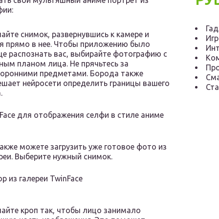
ать свой мультяшный аниме портрет из
фии:
Га
айте снимок, развернувшись к камере и
Иг
я прямо в нее. Чтобы приложению было
Инт
е распознать вас, выбирайте фотографию с
Ко
ным планом лица. Не прячьтесь за
Пр
оронними предметами. Борода также
См
шает нейросети определить границы вашего
Ста
.
Face для отображения селфи в стиле аниме
акже можете загрузить уже готовое фото из
реи. Выберите нужный снимок.
р из галереи TwinFace
айте кроп так, чтобы лицо занимало