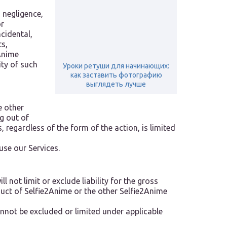
, negligence,
or
ncidental,
ts,
2Anime
ity of such
Уроки ретуши для начинающих:
как заставить фотографию
выглядеть лучше
e other
ng out of
, regardless of the form of the action, is limited
use our Services.
ll not limit or exclude liability for the gross
duct of Selfie2Anime or the other Selfie2Anime
cannot be excluded or limited under applicable