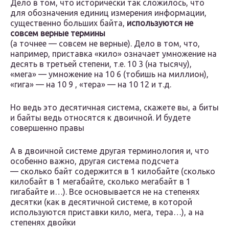
Дело в том, что исторически так сложилось, что
для обозначения единиц измерения информации,
существенно больших байта,
используются не
совсем верные термины
(а точнее — совсем не верные). Дело в том, что,
например, приставка «кило» означает умножение на
десять в третьей степени, т.е. 10 3 (на тысячу),
«мега» — умножение на 10 6 (тобишь на миллион),
«гига» — на 10 9 , «тера» — на 10 12 и т.д.
Но ведь это десятичная система, скажете вы, а биты
и байты ведь относятся к двоичной. И будете
совершенно правы
А в двоичной системе другая терминология и, что
особенно важно, другая система подсчета
— сколько байт содержится в 1 килобайте (сколько
килобайт в 1 мегабайте, сколько мегабайт в 1
гигабайте и…). Все основывается не на степенях
десятки (как в десятичной системе, в которой
используются приставки кило, мега, тера…), а на
степенях двойки