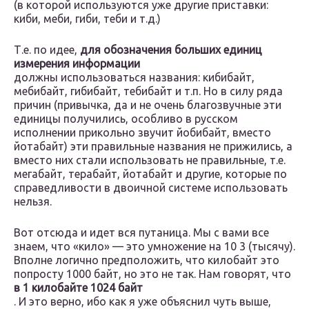
(в которой используются уже другие приставки:
киби, меби, гиби, теби и т.д.)
Т.е. по идее,
для обозначения больших единиц
измерения информации
должны использоваться названия: кибибайт,
мебибайт, гибибайт, тебибайт и т.п. Но в силу ряда
причин (привычка, да и не очень благозвучные эти
единицы получились, особливо в русском
исполнении прикольно звучит йобибайт, вместо
йотабайт) эти правильные названия не прижились, а
вместо них стали использовать не правильные, т.е.
мегабайт, терабайт, йотабайт и другие, которые по
справедливости в двоичной системе использовать
нельзя.
Вот отсюда и идет вся путаница. Мы с вами все
знаем, что «кило» — это умножение на 10 3 (тысячу).
Вполне логично предположить, что килобайт это
попросту 1000 байт, но это не так. Нам говорят, что
в 1 килобайте 1024 байт
. И это верно, ибо как я уже объяснил чуть выше,