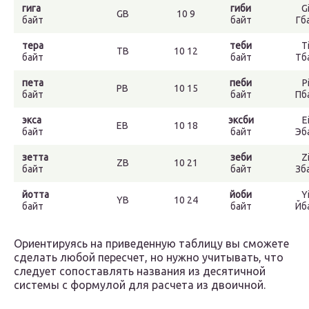
гига
гиби
G
GB
10 9
байт
байт
Гб
тера
теби
T
TB
10 12
байт
байт
Тб
пета
пеби
P
PB
10 15
байт
байт
Пб
экса
эксби
E
EB
10 18
байт
байт
Эб
зетта
зеби
Z
ZB
10 21
байт
байт
Зб
йотта
йоби
Y
YB
10 24
байт
байт
Йб
Ориентируясь на приведенную таблицу вы сможете
сделать любой пересчет, но нужно учитывать, что
следует сопоставлять названия из десятичной
системы с формулой для расчета из двоичной.