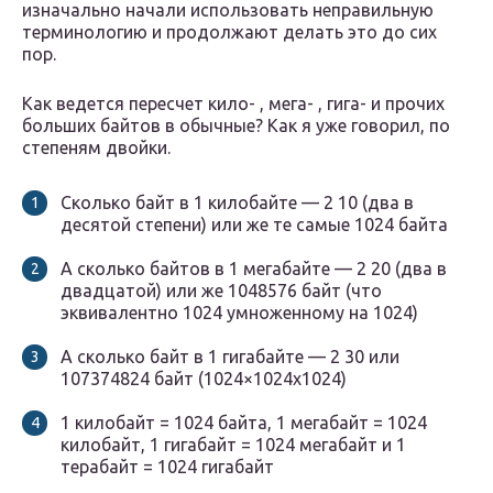
изначально начали использовать неправильную
терминологию и продолжают делать это до сих
пор.
Как ведется пересчет кило- , мега- , гига- и прочих
больших байтов в обычные? Как я уже говорил, по
степеням двойки.
Сколько байт в 1 килобайте — 2 10 (два в
десятой степени) или же те самые 1024 байта
А сколько байтов в 1 мегабайте — 2 20 (два в
двадцатой) или же 1048576 байт (что
эквивалентно 1024 умноженному на 1024)
А сколько байт в 1 гигабайте — 2 30 или
107374824 байт (1024×1024х1024)
1 килобайт = 1024 байта, 1 мегабайт = 1024
килобайт, 1 гигабайт = 1024 мегабайт и 1
терабайт = 1024 гигабайт