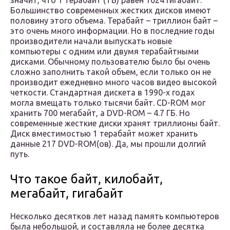
значит, что 1 терабайт (ТБ) равен 1024 гигабайт.
Большинство современных жестких дисков имеют
половину этого объема. Терабайт – триллион байт –
это очень много информации. Но в последние годы
производители начали выпускать новые
компьютеры с одним или двумя терабайтными
дисками. Обычному пользователю было бы очень
сложно заполнить такой объем, если только он не
производит ежедневно много часов видео высокой
четкости. Стандартная дискета в 1990-х годах
могла вмещать только тысячи байт. CD-ROM мог
хранить 700 мегабайт, а DVD-ROM – 4.7 ГБ. Но
современные жесткие диски хранят триллионы байт.
Диск вместимостью 1 терабайт может хранить
данные 217 DVD-ROM(ов). Да, мы прошли долгий
путь.
Что такое байт, килобайт,
мегабайт, гигабайт
Несколько десятков лет назад память компьютеров
была небольшой, и составляла не более десятка