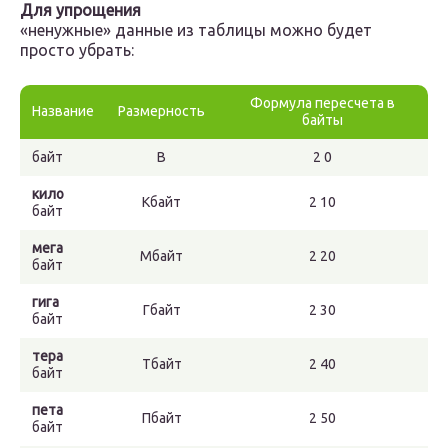
Для упрощения
«ненужные» данные из таблицы можно будет
просто убрать:
Формула пересчета в
Название
Размерность
байты
байт
В
2 0
кило
Кбайт
2 10
байт
мега
Мбайт
2 20
байт
гига
Гбайт
2 30
байт
тера
Тбайт
2 40
байт
пета
Пбайт
2 50
байт