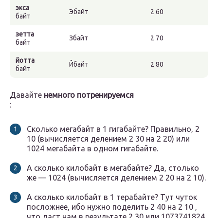
экса
Эбайт
2 60
байт
зетта
Збайт
2 70
байт
йотта
Йбайт
2 80
байт
Давайте
немного потренируемся
:
Сколько мегабайт в 1 гигабайте? Правильно, 2
10 (вычисляется делением 2 30 на 2 20) или
1024 мегабайта в одном гигабайте.
А сколько килобайт в мегабайте? Да, столько
же — 1024 (вычисляется делением 2 20 на 2 10).
А сколько килобайт в 1 терабайте? Тут чуток
посложнее, ибо нужно поделить 2 40 на 2 10 ,
что даст нам в результате 2 30 или 1073741824