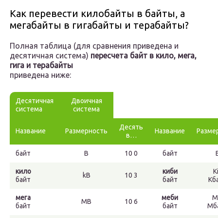
Как перевести килобайты в байты, а
мегабайты в гигабайты и терабайты?
Полная таблица (для сравнения приведена и
десятичная система)
пересчета байт в кило, мега,
гига и терабайты
приведена ниже:
Десятичная
Двоичная
система
система
Десять
Название
Размерность
Название
Разме
в…
байт
B
10 0
байт
кило
киби
K
kB
10 3
байт
байт
Кб
мега
меби
M
MB
10 6
байт
байт
Мб